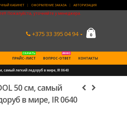
ЧНЫЙ КАБИНЕТ
ОФОРМЛЕНИЕ ЗАКАЗА
АВТОРИЗАЦИЯ
е!!! Пожалуйста, уточняйте у менеджера.
+375 33 395 04 94
0
СКАЧАТЬ
ИНФО
ПРАЙС-ЛИСТ
ВОПРОС-ОТВЕТ
КОНТАКТЫ
м, самый легкий ледоруб в мире, IR 0640
DOL 50 см, самый
оруб в мире, IR 0640