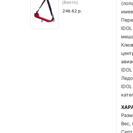
(Венто)
(лоп
246.62 р.
имее
Пере
IDOL
меша
Клюв
цент
авиа
IDOL
Ледо
IDOL
кате
ХАР
Разм
Вес, 
Серт