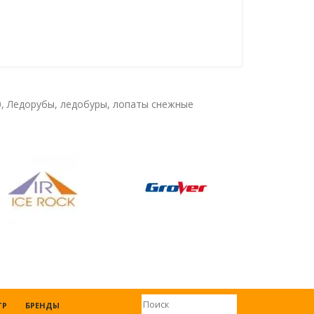
0
,
Ледорубы
,
ледобуры
,
лопаты снежные
ТР
БРЕНДЫ