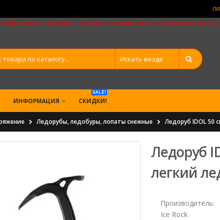
ЛИ
 безналичному расчету могут отличаться от указанных на сайт
SALE!
ИНФОРМАЦИЯ
CКИДКИ!
ряжение
Ледорубы, ледобуры, лопаты снежные
Ледоруб IDOL 50 с
Ледоруб I
легкий лед
Производитель:
Ice Rock