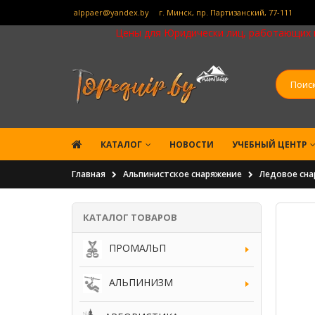
alppaer@yandex.by
г. Минск, пр. Партизанский, 77-111
Цены для Юридически лиц, работающих по
КАТАЛОГ
НОВОСТИ
УЧЕБНЫЙ ЦЕНТР
Главная
Альпинистское снаряжение
Ледовое сна
КАТАЛОГ ТОВАРОВ
ПРОМАЛЬП
АЛЬПИНИЗМ