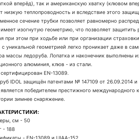
аткой вперёд), так и американскую хватку (клювом впер
т низкую теплопроводность и вследствие этого защищ
менное сечение трубки позволяет равномерно распред
 имеет изогнутую геометрию, что позволяет защитить 
я при этом при ходьбе или при организации страховки 
 с уникальной геометрией легко проникает даже в сам
ра массы ледоруба. Лопатка и наконечник выполнены из
ционного алюминия, клюв - из стали.
 сертифицирован EN-13089.
руб IDOL защищён патентами № 147109 от 26.09.2014 и 
 является победителем престижного международного
гории зимнее снаряжение.
АКТЕРИСТИКИ:
еры, см - 50
г - 188
ификаты - EN-13089 и UIAA-152