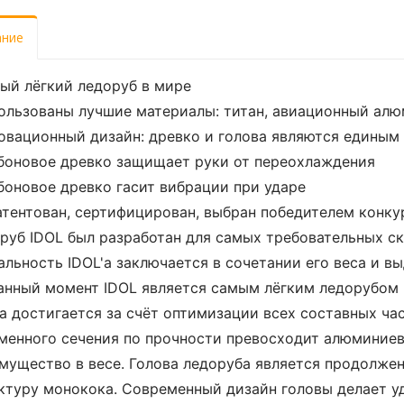
ание
ый лёгкий ледоруб в мире
ользованы лучшие материалы: титан, авиационный алю
овационный дизайн: древко и голова являются единым
боновое древко защищает руки от переохлаждения
боновое древко гасит вибрации при ударе
атентован, сертифицирован, выбран победителем конк
руб IDOL был разработан для самых требовательных с
альность IDOL'a заключается в сочетании его веса и в
анный момент IDOL является самым лёгким ледорубом в 
а достигается за счёт оптимизации всех составных ча
менного сечения по прочности превосходит алюминиев
мущество в весе. Голова ледоруба является продолже
ктуру монокока. Современный дизайн головы делает у