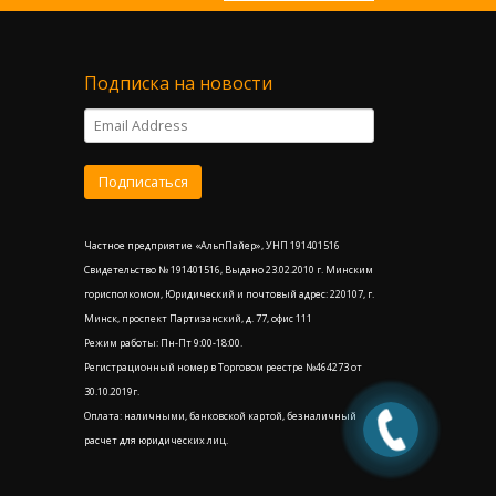
Подписка на новости
Частное предприятие «АльпПайер», УНП 191401516
Свидетельство № 191401516, Выдано 23.02.2010 г. Минским
горисполкомом, Юридический и почтовый адрес: 220107, г.
Минск, проспект Партизанский, д. 77, офис 111
Режим работы: Пн-Пт 9:00-18:00.
Регистрационный номер в Торговом реестре №464273 от
30.10.2019г.
Оплата: наличными, банковской картой, безналичный
расчет для юридических лиц.