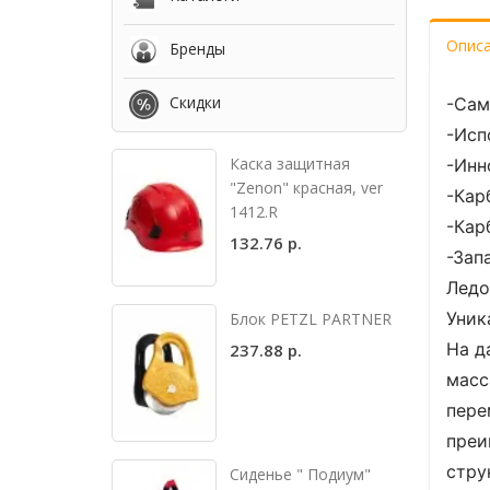
Опис
Бренды
Скидки
-Сам
-Исп
Каска защитная
-Инн
"Zenon" красная, ver
-Кар
1412.R
-Кар
132.76 р.
-Зап
Ледо
Уник
Блок PETZL PARTNER
На д
237.88 р.
масс
пере
преи
стру
Сиденье " Подиум"