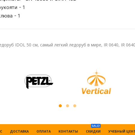
рукояти - 1
клюва - 1
едоруб IDOL 50 см
,
самый легкий ледоруб в мире
,
IR 0640
,
IR 064
SALE!
С
ДОСТАВКА
ОПЛАТА
КОНТАКТЫ
СКИДКИ
УЧЕБНЫЙ ЦЕН