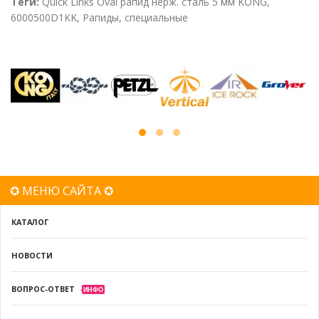
Теги:
Quick Links Oval рапид нерж. сталь 5 мм KONG
,
6000500D1KK
,
Рапиды
,
специальные
✪ МЕНЮ САЙТА ✪
КАТАЛОГ
НОВОСТИ
ВОПРОС-ОТВЕТ
ИНФО